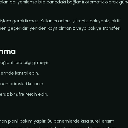
lan adı yenilense bile panodaki bağlantı otomatik olarak gün
işlem gerektirmez. Kullanıcı adınız, şifreniz, bakiyeniz, aktif
en geçerlidir; yeniden kayıt olmanız veya bakiye transferi
unma
ğlantılara bilgi girmeyin.
ferinde kontrol edin.
nen adresleri kullanın.
siz bir şifre tercih edin.
 planlı bakım yapılır. Bu dönemlerde kısa süreli erişim