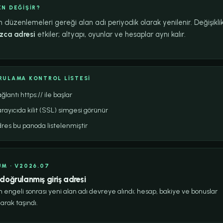
N DEĞIŞIR?
m düzenlemeleri gereği alan adı periyodik olarak yenilenir. Değişikli
ızca adresi
etkiler; altyapı, oyunlar ve hesaplar aynı kalır.
RULAMA KONTROL LISTESI
ğlantı https:// ile başlar
rayıcıda kilit (SSL) simgesi görünür
res bu panoda listelenmiştir
M · V2026.07
 doğrulanmış giriş adresi
m engeli sonrası yeni alan adı devreye alındı; hesap, bakiye ve bonuslar
arak taşındı.