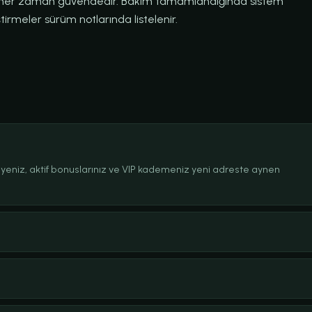
leri her zaman güvendedir. Bakım tamamlandığında sistem
irmeler sürüm notlarında listelenir.
akiyeniz, aktif bonuslarınız ve VIP kademeniz yeni adreste aynen