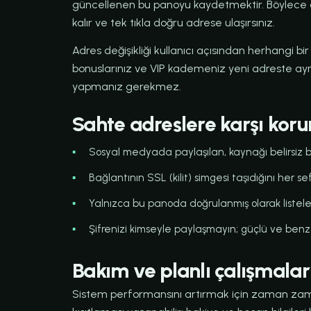
güncellenen bu panoyu kaydetmektir. Böylece a
kalır ve tek tıkla doğru adrese ulaşırsınız.
Adres değişikliği kullanıcı açısından herhangi bir 
bonuslarınız ve VIP kademeniz yeni adreste ayn
yapmanız gerekmez.
Sahte adreslere karşı kor
Sosyal medyada paylaşılan, kaynağı belirsiz ba
Bağlantının SSL (kilit) simgesi taşıdığını her se
Yalnızca bu panoda doğrulanmış olarak listele
Şifrenizi kimseyle paylaşmayın; güçlü ve benzer
Bakım ve planlı çalışmalar
Sistem performansını artırmak için zaman zaman