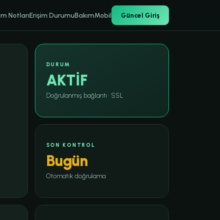
m Notları
Erişim Durumu
Bakım
Mobil
Güncel Giriş
DURUM
AKTİF
Doğrulanmış bağlantı · SSL
SON KONTROL
Bugün
Otomatik doğrulama